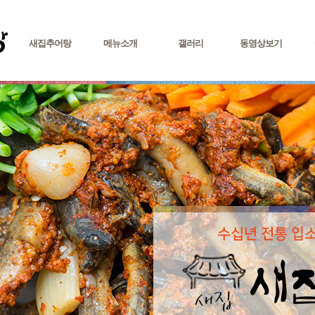
새집추어탕
메뉴소개
갤러리
동영상보기