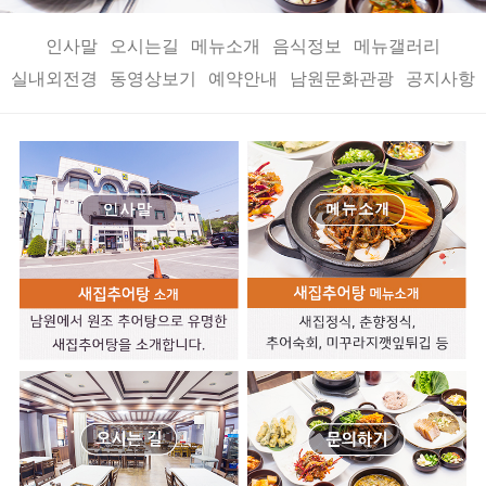
인사말
오시는길
메뉴소개
음식정보
메뉴갤러리
실내외전경
동영상보기
예약안내
남원문화관광
공지사항