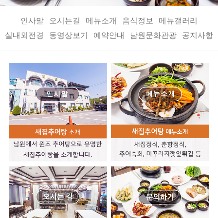
인사말
오시는길
메뉴소개
음식정보
메뉴갤러리
실내외전경
동영상보기
예약안내
남원문화관광
공지사항